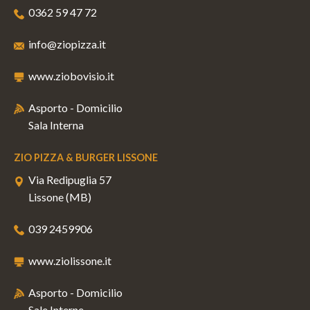
0362 59 47 72
info@ziopizza.it
www.ziobovisio.it
Asporto - Domicilio
Sala Interna
ZIO PIZZA & BURGER LISSONE
Via Redipuglia 57
Lissone (MB)
039 2459906
www.ziolissone.it
Asporto - Domicilio
Sale Interne