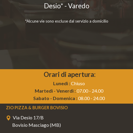
Desio* - Varedo
*Alcune vie sono escluse dal servizio a domicilio
Orari di apertura:
Lunedì :
Chiuso
Martedì - Venerdì :
07.00 - 24.00
Sabato - Domenica :
08.00 - 24.00
ZIO PIZZA & BURGER BOVISIO
Via Desio 17/B
Bovisio Masciago (MB)