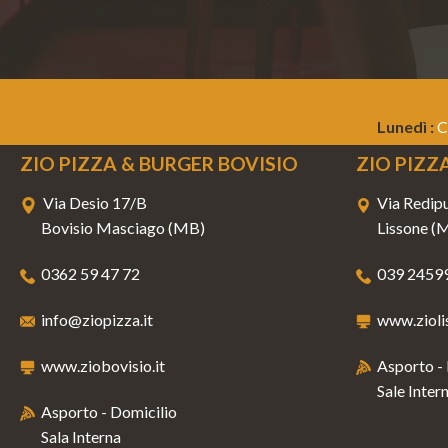
Lunedì :
C
ZIO PIZZA & BURGER BOVISIO
ZIO PIZZ
Via Desio 17/B
Via Redipu
Bovisio Masciago (MB)
Lissone (
0362 59 47 72
039 2459
info@ziopizza.it
www.ziolis
www.ziobovisio.it
Asporto -
Sale Inter
Asporto - Domicilio
Sala Interna