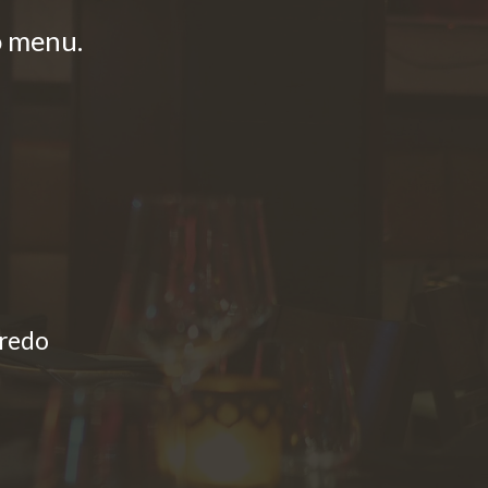
ro menu.
aredo