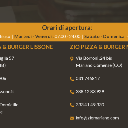
Orari di apertura:
hiuso |
Martedì - Venerdì :
07.00 - 24.00 |
Sabato - Domenica :
A & BURGER LISSONE
ZIO PIZZA & BURGER
glia 57
Via Borroni ,24 bis
MB)
Mariano Comense (CO)
906
031 746817
sone.it
388 12 83 929
 Domicilio
333 41 49 330
ne
info@ziomariano.com