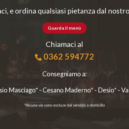
i, e ordina qualsiasi pietanza dal nost
Guarda il menù
Chiamaci al
0362 594772
Consegniamo a:
sio Masciago* - Cesano Maderno* - Desio* - V
*Alcune vie sono escluse dal servizio a domicilio