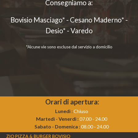
Consegniamo a:
Bovisio Masciago* - Cesano Maderno* -
Desio* - Varedo
*Alcune vie sono escluse dal servizio a domicilio
Orari di apertura:
Lunedì :
Chiuso
Martedì - Venerdì :
07.00 - 24.00
Sabato - Domenica :
08.00 - 24.00
ZIO PIZZA & BURGER BOVISIO