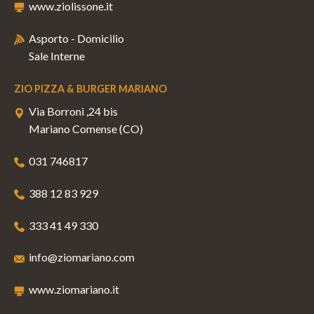
www.ziolissone.it
Asporto - Domicilio
Sale Interne
ZIO PIZZA & BURGER MARIANO
Via Borroni ,24 bis
Mariano Comense (CO)
031 746817
388 12 83 929
333 41 49 330
info@ziomariano.com
www.ziomariano.it