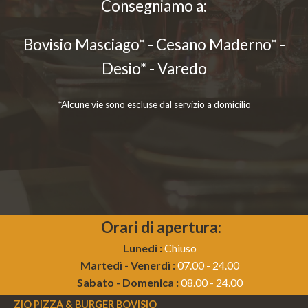
Consegniamo a:
Bovisio Masciago* - Cesano Maderno* -
Desio* - Varedo
*Alcune vie sono escluse dal servizio a domicilio
Orari di apertura:
Lunedì :
Chiuso
Martedì - Venerdì :
07.00 - 24.00
Sabato - Domenica :
08.00 - 24.00
ZIO PIZZA & BURGER BOVISIO