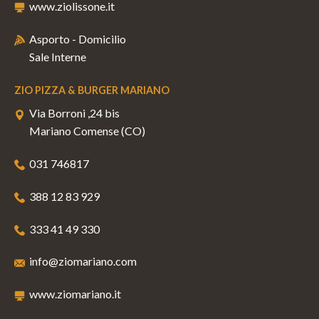
www.ziolissone.it
Asporto - Domicilio
Sale Interne
ZIO PIZZA & BURGER MARIANO
Via Borroni ,24 bis
Mariano Comense (CO)
031 746817
388 12 83 929
333 41 49 330
info@ziomariano.com
www.ziomariano.it