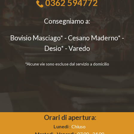
0362 594772
Consegniamo a:
Bovisio Masciago* - Cesano Maderno* -
Desio* - Varedo
*Alcune vie sono escluse dal servizio a domicilio
Orari di apertura:
Lunedì :
Chiuso
Martedì - Venerdì :
07.00 - 24.00