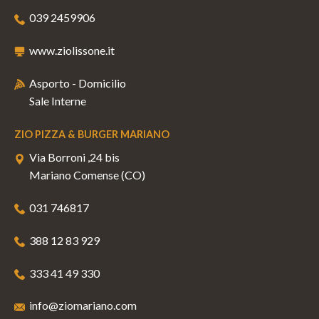
039 2459906
www.ziolissone.it
Asporto - Domicilio
Sale Interne
ZIO PIZZA & BURGER MARIANO
Via Borroni ,24 bis
Mariano Comense (CO)
031 746817
388 12 83 929
333 41 49 330
info@ziomariano.com