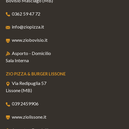
Bovisio Masciago (MB)
0362 59 47 72
info@ziopizza.it
www.ziobovisio.it
Asporto - Domicilio
Sala Interna
ZIO PIZZA & BURGER LISSONE
Via Redipuglia 57
Lissone (MB)
039 2459906
www.ziolissone.it