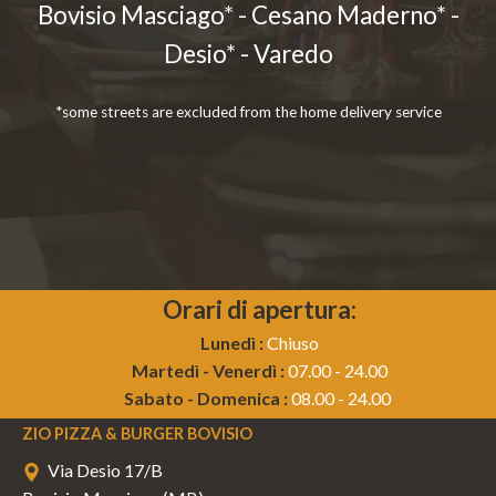
Bovisio Masciago* - Cesano Maderno* -
Desio* - Varedo
*some streets are excluded from the home delivery service
Orari di apertura:
Lunedì :
Chiuso
Martedì - Venerdì :
07.00 - 24.00
Sabato - Domenica :
08.00 - 24.00
ZIO PIZZA & BURGER BOVISIO
Via Desio 17/B